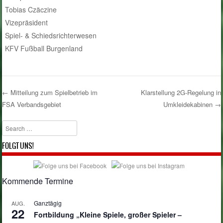
Tobias Czäczine
Vizepräsident
Spiel- & Schiedsrichterwesen
KFV Fußball Burgenland
←
Mitteilung zum Spielbetrieb im
Klarstellung 2G-Regelung in
FSA Verbandsgebiet
Umkleidekabinen
→
Post navigation
Search
FOLGT UNS!
Kommende Termine
Ganztägig
AUG.
22
Fortbildung „Kleine Spiele, großer Spieler –