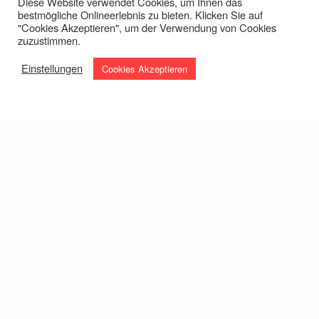
Diese Website verwendet Cookies, um Ihnen das
bestmögliche Onlineerlebnis zu bieten. Klicken Sie auf
"Cookies Akzeptieren", um der Verwendung von Cookies
zuzustimmen.
QUALIFIZIERUNG: VERANSTALTUNGSKALENDER
Einstellungen
Cookies Akzeptieren
Hier gehts zur Übersicht des FSA-Veranstaltungskalenders für
Qualifizierung und Vereinsentwicklung
WERDE SCHIEDSRICHTER!
Impressum
Datenschutz