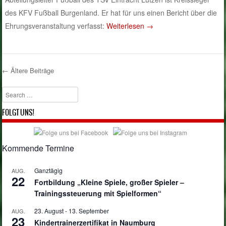
des KFV Fußball Burgenland. Er hat für uns einen Bericht über die
Ehrungsveranstaltung verfasst:
Weiterlesen
→
←
Ältere Beiträge
Post navigation
Search
FOLGT UNS!
Kommende Termine
Ganztägig
AUG.
22
Fortbildung „Kleine Spiele, großer Spieler –
Trainingssteuerung mit Spielformen“
23. August
-
13. September
AUG.
23
Kindertrainerzertifikat in Naumburg