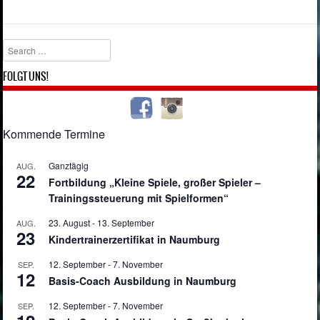
Search
FOLGT UNS!
Kommende Termine
Ganztägig
AUG.
22
Fortbildung „Kleine Spiele, großer Spieler –
Trainingssteuerung mit Spielformen“
23. August
-
13. September
AUG.
23
Kindertrainerzertifikat in Naumburg
12. September
-
7. November
SEP.
12
Basis-Coach Ausbildung in Naumburg
12. September
-
7. November
SEP.