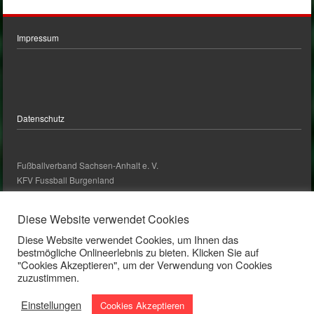
Impressum
Datenschutz
Fußballverband Sachsen-Anhalt e. V.
KFV Fussball Burgenland
kontakt@kfv-fussball-burgenland.de
Diese Website verwendet Cookies
Diese Website verwendet Cookies, um Ihnen das
Kontakt
bestmögliche Onlineerlebnis zu bieten. Klicken Sie auf
"Cookies Akzeptieren", um der Verwendung von Cookies
zuzustimmen.
Bankverbindung
IBAN: DE24 8005 3000 3017 0045 70
Einstellungen
Cookies Akzeptieren