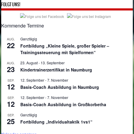
FOLGT UNS!
Kommende Termine
Ganztägig
AUG.
22
Fortbildung „Kleine Spiele, großer Spieler –
Trainingssteuerung mit Spielformen“
23. August
-
13. September
AUG.
23
Kindertrainerzertifikat in Naumburg
12. September
-
7. November
SEP.
12
Basis-Coach Ausbildung in Naumburg
12. September
-
7. November
SEP.
12
Basis-Coach Ausbildung in Großkorbetha
Ganztägig
SEP.
25
Fortbildung „Individualtaktik 1vs1“