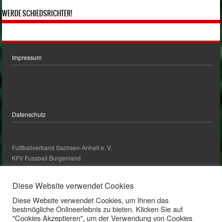
WERDE SCHIEDSRICHTER!
Impressum
Datenschutz
Fußballverband Sachsen-Anhalt e. V.
KFV Fussball Burgenland
kontakt@kfv-fussball-burgenland.de
Diese Website verwendet Cookies
Diese Website verwendet Cookies, um Ihnen das
Kontakt
bestmögliche Onlineerlebnis zu bieten. Klicken Sie auf
"Cookies Akzeptieren", um der Verwendung von Cookies