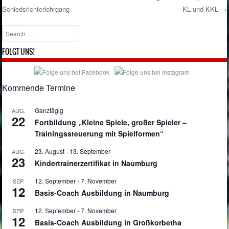
Schiedsrichterlehrgang
KL und KKL
→
Post navigation
Search
FOLGT UNS!
Kommende Termine
Ganztägig
AUG.
22
Fortbildung „Kleine Spiele, großer Spieler –
Trainingssteuerung mit Spielformen“
23. August
-
13. September
AUG.
23
Kindertrainerzertifikat in Naumburg
12. September
-
7. November
SEP.
12
Basis-Coach Ausbildung in Naumburg
12. September
-
7. November
SEP.
12
Basis-Coach Ausbildung in Großkorbetha