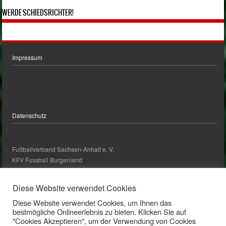
WERDE SCHIEDSRICHTER!
Impressum
Datenschutz
Fußballverband Sachsen-Anhalt e. V.
KFV Fussball Burgenland
kontakt@kfv-fussball-burgenland.de
Diese Website verwendet Cookies
Diese Website verwendet Cookies, um Ihnen das
Kontakt
bestmögliche Onlineerlebnis zu bieten. Klicken Sie auf
"Cookies Akzeptieren", um der Verwendung von Cookies