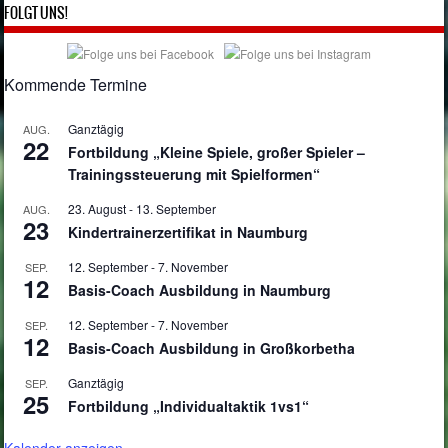
FOLGT UNS!
Kommende Termine
Ganztägig
AUG.
22
Fortbildung „Kleine Spiele, großer Spieler –
Trainingssteuerung mit Spielformen“
23. August
-
13. September
AUG.
23
Kindertrainerzertifikat in Naumburg
12. September
-
7. November
SEP.
12
Basis-Coach Ausbildung in Naumburg
12. September
-
7. November
SEP.
12
Basis-Coach Ausbildung in Großkorbetha
Ganztägig
SEP.
25
Fortbildung „Individualtaktik 1vs1“
Kalender anzeigen