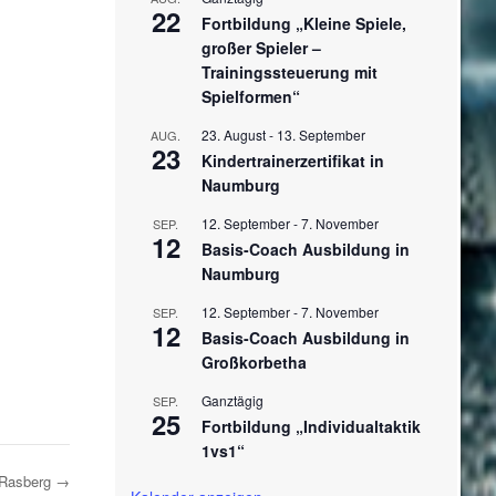
22
Fortbildung „Kleine Spiele,
großer Spieler –
Trainingssteuerung mit
Spielformen“
23. August
-
13. September
AUG.
23
Kindertrainerzertifikat in
Naumburg
12. September
-
7. November
SEP.
12
Basis-Coach Ausbildung in
Naumburg
12. September
-
7. November
SEP.
12
Basis-Coach Ausbildung in
Großkorbetha
Ganztägig
SEP.
25
Fortbildung „Individualtaktik
1vs1“
z-Rasberg
→