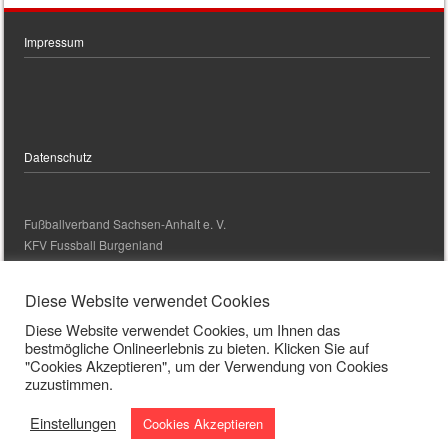
Impressum
Datenschutz
Fußballverband Sachsen-Anhalt e. V.
KFV Fussball Burgenland
kontakt@kfv-fussball-burgenland.de
Diese Website verwendet Cookies
Diese Website verwendet Cookies, um Ihnen das
Kontakt
bestmögliche Onlineerlebnis zu bieten. Klicken Sie auf
"Cookies Akzeptieren", um der Verwendung von Cookies
zuzustimmen.
Bankverbindung
IBAN: DE24 8005 3000 3017 0045 70
Einstellungen
Cookies Akzeptieren
BIC: NOLADE21BLK