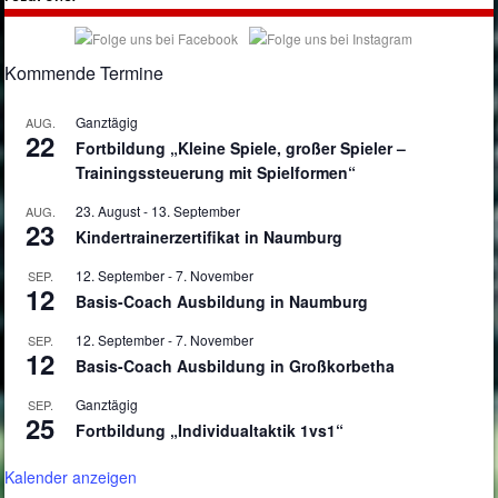
Kommende Termine
Ganztägig
AUG.
22
Fortbildung „Kleine Spiele, großer Spieler –
Trainingssteuerung mit Spielformen“
23. August
-
13. September
AUG.
23
Kindertrainerzertifikat in Naumburg
12. September
-
7. November
SEP.
12
Basis-Coach Ausbildung in Naumburg
12. September
-
7. November
SEP.
12
Basis-Coach Ausbildung in Großkorbetha
Ganztägig
SEP.
25
Fortbildung „Individualtaktik 1vs1“
Kalender anzeigen