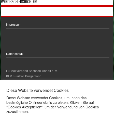
WERDE SCHIEDSRICHTER!
Impressum
Datenschutz
Fußballverband Sachsen-Anhalt e. V.
KFV Fussball Burgenland
kontakt@kfv-fussball-burgenland.de
Diese Website verwendet Cookies
Diese Website verwendet Cookies, um Ihnen das
Kontakt
bestmögliche Onlineerlebnis zu bieten. Klicken Sie auf
"Cookies Akzeptieren", um der Verwendung von Cookies
zuzustimmen.