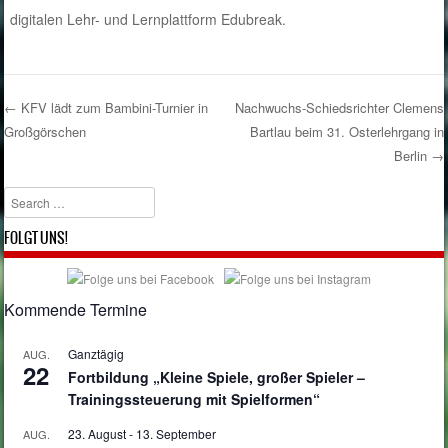
digitalen Lehr- und Lernplattform Edubreak.
←
KFV lädt zum Bambini-Turnier in
Nachwuchs-Schiedsrichter Clemens
Großgörschen
Bartlau beim 31. Osterlehrgang in
Post navigation
Berlin
→
Search
FOLGT UNS!
Kommende Termine
Ganztägig
AUG.
22
Fortbildung „Kleine Spiele, großer Spieler –
Trainingssteuerung mit Spielformen“
23. August
-
13. September
AUG.