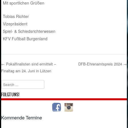
Mit sportlichen Grüßen
Tobias Richter
Vizepräsident
Spiel- & Schiedsrichterwesen
KFV Fußball Burgenland
←
Pokalfinalisten sind ermittelt –
DFB-Ehrenamtspreis 2024
→
Finaltag am 24. Juni in Lützen
Post navigation
Search
FOLGT UNS!
Kommende Termine