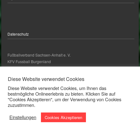
Datenschutz
Fußballverband Sachsen-Anhalt e. V.
KFV Fussball Burgenland
kontakt@kfv-fussball-burgenland.de
Diese Website verwendet Cookies
Diese Website verwendet Cookies, um Ihnen das
Kontakt
bestmögliche Onlineerlebnis zu bieten. Klicken Sie auf
"Cookies Akzeptieren", um der Verwendung von Cookies
zuzustimmen.
Bankverbindung
IBAN: DE24 8005 3000 3017 0045 70
Einstellungen
Cookies Akzeptieren
BIC: NOLADE21BLK