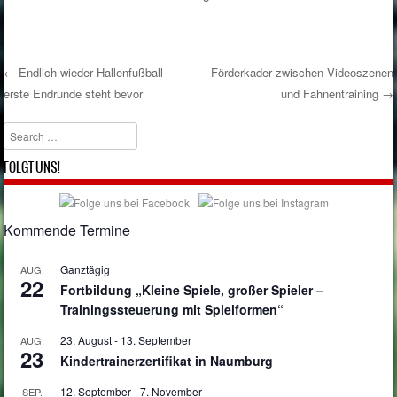
←
Endlich wieder Hallenfußball –
Förderkader zwischen Videoszenen
erste Endrunde steht bevor
und Fahnentraining
→
Post navigation
Search
FOLGT UNS!
Kommende Termine
Ganztägig
AUG.
22
Fortbildung „Kleine Spiele, großer Spieler –
Trainingssteuerung mit Spielformen“
23. August
-
13. September
AUG.
23
Kindertrainerzertifikat in Naumburg
12. September
-
7. November
SEP.