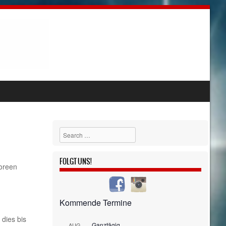
Search
FOLGT UNS!
Doreen
Kommende Termine
 dies bis
Ganztägig
AUG.