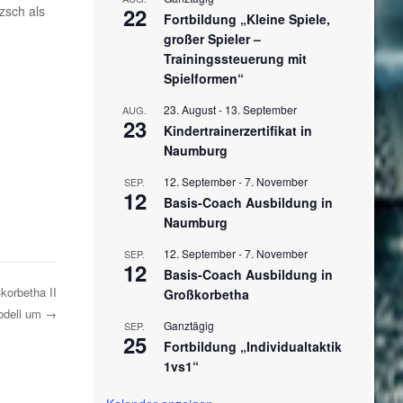
22
zsch als
Fortbildung „Kleine Spiele,
großer Spieler –
Trainingssteuerung mit
Spielformen“
23. August
-
13. September
AUG.
23
Kindertrainerzertifikat in
Naumburg
12. September
-
7. November
SEP.
12
Basis-Coach Ausbildung in
Naumburg
12. September
-
7. November
SEP.
12
Basis-Coach Ausbildung in
korbetha II
Großkorbetha
modell um
→
Ganztägig
SEP.
25
Fortbildung „Individualtaktik
1vs1“