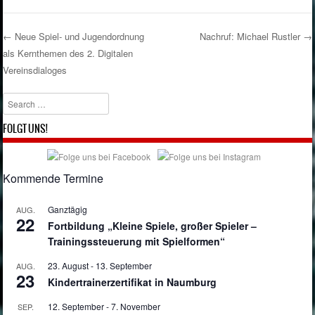
←
Neue Spiel- und Jugendordnung
Nachruf: Michael Rustler
→
als Kernthemen des 2. Digitalen
Post navigation
Vereinsdialoges
Search
FOLGT UNS!
Kommende Termine
Ganztägig
AUG.
22
Fortbildung „Kleine Spiele, großer Spieler –
Trainingssteuerung mit Spielformen“
23. August
-
13. September
AUG.
23
Kindertrainerzertifikat in Naumburg
12. September
-
7. November
SEP.