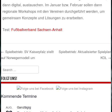
dann digital, austauschen. Im Januar bzw. Februar sollen dann
regionale Workshops mit den Vereinen durchgeführt werden, um
gemeinsam Konzepte und Lösungen zu erarbeiten.
Test:
Fußballverband Sachsen-Anhalt
←
Spielbetrieb: SV Kaiserpfalz stellt
Spielbetrieb: Aktualisierter Spielplan
auf Norwegermodell um
KOL
→
Post navigation
Search
FOLGT UNS!
Kommende Termine
Ganztägig
AUG.