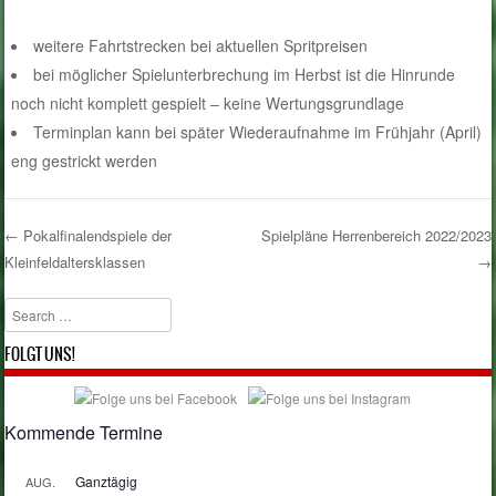
weitere Fahrtstrecken bei aktuellen Spritpreisen
bei möglicher Spielunterbrechung im Herbst ist die Hinrunde
noch nicht komplett gespielt – keine Wertungsgrundlage
Terminplan kann bei später Wiederaufnahme im Frühjahr (April)
eng gestrickt werden
←
Pokalfinalendspiele der
Spielpläne Herrenbereich 2022/2023
Kleinfeldaltersklassen
→
Post navigation
Search
FOLGT UNS!
Kommende Termine
Ganztägig
AUG.