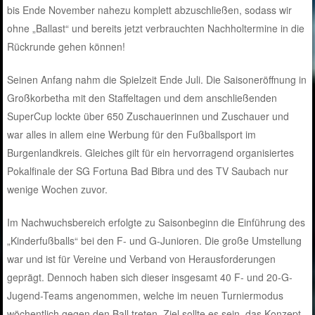
bis Ende November nahezu komplett abzuschließen, sodass wir
ohne „Ballast“ und bereits jetzt verbrauchten Nachholtermine in die
Rückrunde gehen können!
Seinen Anfang nahm die Spielzeit Ende Juli. Die Saisoneröffnung in
Großkorbetha mit den Staffeltagen und dem anschließenden
SuperCup lockte über 650 Zuschauerinnen und Zuschauer und
war alles in allem eine Werbung für den Fußballsport im
Burgenlandkreis. Gleiches gilt für ein hervorragend organisiertes
Pokalfinale der SG Fortuna Bad Bibra und des TV Saubach nur
wenige Wochen zuvor.
Im Nachwuchsbereich erfolgte zu Saisonbeginn die Einführung des
„Kinderfußballs“ bei den F- und G-Junioren. Die große Umstellung
war und ist für Vereine und Verband von Herausforderungen
geprägt. Dennoch haben sich dieser insgesamt 40 F- und 20-G-
Jugend-Teams angenommen, welche im neuen Turniermodus
wöchentlich gegen den Ball treten. Ziel sollte es sein, das Konzept