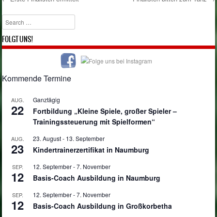
Post navigation
Search
FOLGT UNS!
Kommende Termine
Ganztägig
AUG.
22
Fortbildung „Kleine Spiele, großer Spieler –
Trainingssteuerung mit Spielformen“
23. August
-
13. September
AUG.
23
Kindertrainerzertifikat in Naumburg
12. September
-
7. November
SEP.
12
Basis-Coach Ausbildung in Naumburg
12. September
-
7. November
SEP.
12
Basis-Coach Ausbildung in Großkorbetha