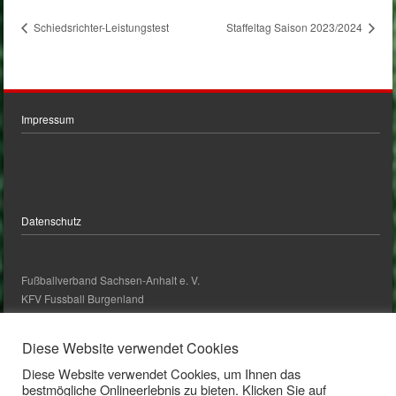
Schiedsrichter-Leistungstest
Staffeltag Saison 2023/2024
Impressum
Datenschutz
Fußballverband Sachsen-Anhalt e. V.
KFV Fussball Burgenland
kontakt@kfv-fussball-burgenland.de
Diese Website verwendet Cookies
Diese Website verwendet Cookies, um Ihnen das
Kontakt
bestmögliche Onlineerlebnis zu bieten. Klicken Sie auf