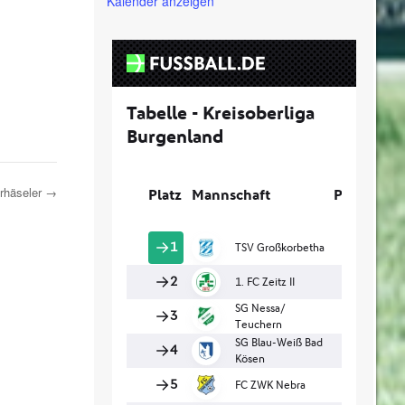
Kalender anzeigen
rhäseler
→