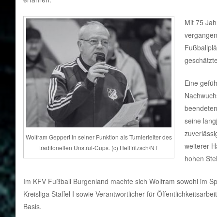
Mit 75 Ja
vergangen
Fußballplä
geschätzte
Eine gefüh
Nachwuchs-
beendeten 
seine lang
zuverlässi
Wolfram Geppert in seiner Funktion als Turnierleiter des
weiterer H
traditonellen Unstrut-Cups. (c) Hellfritzsch/NT
hohen Stel
Im KFV Fußball Burgenland machte sich Wolfram sowohl im Spiela
Kreisliga Staffel I sowie Verantwortlicher für Öffentlichkeitsarb
Basis.