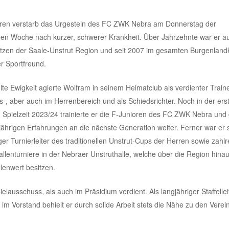
hren verstarb das Urgestein des FC ZWK Nebra am Donnerstag der
en Woche nach kurzer, schwerer Krankheit. Über Jahrzehnte war er a
tzen der Saale-Unstrut Region und seit 2007 im gesamten Burgenlandk
r Sportfreund.
lte Ewigkeit agierte Wolfram in seinem Heimatclub als verdienter Train
, aber auch im Herrenbereich und als Schiedsrichter. Noch in der erst
Spielzeit 2023/24 trainierte er die F-Junioren des FC ZWK Nebra und
jährigen Erfahrungen an die nächste Generation weiter. Ferner war er 
ger Turnierleiter des traditionellen Unstrut-Cups der Herren sowie zahlr
allenturniere in der Nebraer Unstruthalle, welche über die Region hina
lenwert besitzen.
usschuss, als auch im Präsidium verdient. Als langjähriger Staffellei
eit im Vorstand behielt er durch solide Arbeit stets die Nähe zu den Vere