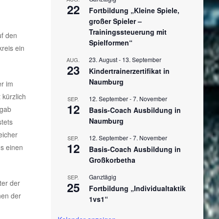
22
Fortbildung „Kleine Spiele,
großer Spieler –
Trainingssteuerung mit
uf den
Spielformen“
reis ein
23. August
-
13. September
AUG.
23
Kindertrainerzertifikat in
Naumburg
er im
 kürzlich
12. September
-
7. November
SEP.
12
 gab
Basis-Coach Ausbildung in
Naumburg
stets
eicher
12. September
-
7. November
SEP.
12
us einen
Basis-Coach Ausbildung in
Großkorbetha
Ganztägig
SEP.
ter der
25
Fortbildung „Individualtaktik
inen der
1vs1“