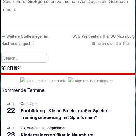
Scharnhorst Großgörschen von seinem Aufstiegsrecht Gebrauch
macht.
←
Weitere Staffelsieger im
SSC Weißenfels II & SC Naumburg
Nachwuchs geehrt
III holen sich die Titel
→
Post navigation
Search
FOLGT UNS!
Kommende Termine
Ganztägig
AUG.
22
Fortbildung „Kleine Spiele, großer Spieler –
Trainingssteuerung mit Spielformen“
23. August
-
13. September
AUG.
23
Kindertrainerzertifikat in Naumburg