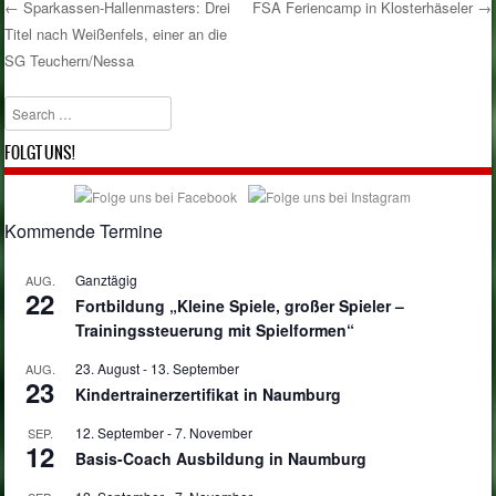
←
Sparkassen-Hallenmasters: Drei
FSA Feriencamp in Klosterhäseler
→
Titel nach Weißenfels, einer an die
Post navigation
SG Teuchern/Nessa
Search
FOLGT UNS!
Kommende Termine
Ganztägig
AUG.
22
Fortbildung „Kleine Spiele, großer Spieler –
Trainingssteuerung mit Spielformen“
23. August
-
13. September
AUG.
23
Kindertrainerzertifikat in Naumburg
12. September
-
7. November
SEP.
12
Basis-Coach Ausbildung in Naumburg