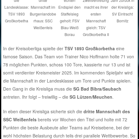
die
dritte
echten
Zweitvertretung
Jahr zurück in
Landesklasse:
Mannschaft im
Endspiel den
macht es ihrer
der Kreisliga:
TSV 1893
Burgenlandobe
Staffelsieg
ersten
SV Eintracht
Großkorbetha
rhaus: SSC
geholt: FSV
Mannschaft
Bornitz
Weißenfels
Blau-Weiß
gleich: TSV
Borau
Großkorbetha II
In der Kreisoberliga spielte der
TSV 1893 Großkorbetha
eine
famose Saison. Das Team von Trainer Nico Hoffmann holte 71 von
78 möglichen Punkten, schoss 100 Tore, kassierte nur 13 und ist
somit verdienter Kreismeister 2025. Im kommenden Spieljahr wird
die Mannschaft in der Landesklasse um Tore und Punkte spielen.
Den Gang in die Kreisliga muss die
SG Bad Bibra/Saubach
antreten. Ihr folgt – freiwillig – die
SG Lützen/Meuchen
.
In eben dieser Kreisliga sicherte sich die
dritte Mannschaft des
SSC Weißenfels
bereits vor Wochen den Titel und holte mit 72
Punkten die beste Ausbeute aller Teams auf Kreisebene, bei der
wohl höchsten Belastung durch teils drei parallele Wettbewerbe. So