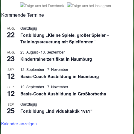
Kommende Termine
Ganztägig
AUG.
22
Fortbildung „Kleine Spiele, großer Spieler –
Trainingssteuerung mit Spielformen“
23. August
-
13. September
AUG.
23
Kindertrainerzertifikat in Naumburg
12. September
-
7. November
SEP.
12
Basis-Coach Ausbildung in Naumburg
12. September
-
7. November
SEP.
12
Basis-Coach Ausbildung in Großkorbetha
Ganztägig
SEP.
25
Fortbildung „Individualtaktik 1vs1“
Kalender anzeigen