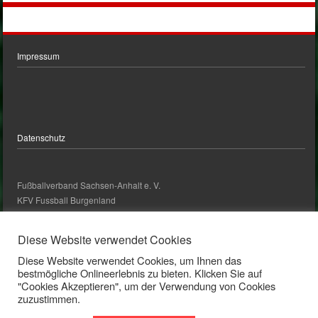
Impressum
Datenschutz
Fußballverband Sachsen-Anhalt e. V.
KFV Fussball Burgenland
kontakt@kfv-fussball-burgenland.de
Diese Website verwendet Cookies
Diese Website verwendet Cookies, um Ihnen das
Kontakt
bestmögliche Onlineerlebnis zu bieten. Klicken Sie auf
"Cookies Akzeptieren", um der Verwendung von Cookies
zuzustimmen.
Bankverbindung