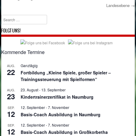
Post navigation
Landesebene
→
Search
FOLGT UNS!
Kommende Termine
Ganztägig
AUG.
22
Fortbildung „Kleine Spiele, großer Spieler –
Trainingssteuerung mit Spielformen“
23. August
-
13. September
AUG.
23
Kindertrainerzertifikat in Naumburg
12. September
-
7. November
SEP.
12
Basis-Coach Ausbildung in Naumburg
12. September
-
7. November
SEP.
12
Basis-Coach Ausbildung in Großkorbetha