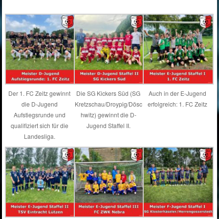
Der 1. FC Zeitz gewinnt
Die SG Kickers Süd (SG
Auch in der E-Jugend
die D-Jugend
Kretzschau/Droypig/Dösc
erfolgreich: 1. FC Zeitz
Aufstiegsrunde und
hwitz) gewinnt die D-
qualifiziert sich für die
Jugend Staffel II.
Landesliga.