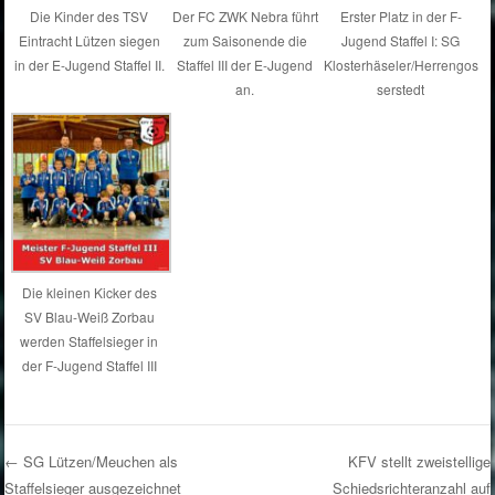
Die Kinder des TSV
Der FC ZWK Nebra führt
Erster Platz in der F-
Eintracht Lützen siegen
zum Saisonende die
Jugend Staffel I: SG
in der E-Jugend Staffel II.
Staffel III der E-Jugend
Klosterhäseler/Herrengos
an.
serstedt
Die kleinen Kicker des
SV Blau-Weiß Zorbau
werden Staffelsieger in
der F-Jugend Staffel III
←
SG Lützen/Meuchen als
KFV stellt zweistellige
Staffelsieger ausgezeichnet
Schiedsrichteranzahl auf