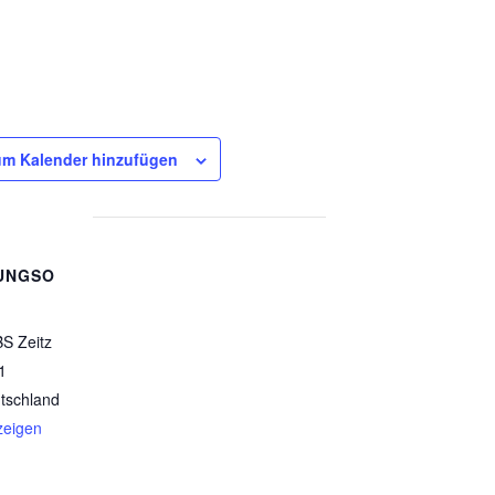
m Kalender hinzufügen
UNGSO
BS Zeitz
1
tschland
zeigen